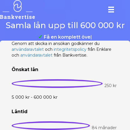
Samla lån upp till 600 000 kr
✓
F
|
Genom att skicka in ansökan godkänner du
användaravtalet
och
integritetspolicy
från Enklare
och
användaravtalet
från Bankvertise.
Önskat lån
250 kr
5 000 kr - 600 000 kr
Låntid
84 månader