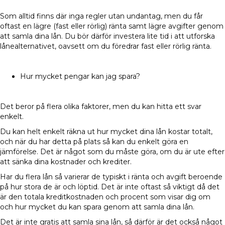
Som alltid finns där inga regler utan undantag, men du får
oftast en lägre (fast eller rörlig) ränta samt lägre avgifter genom
att samla dina lån. Du bör därför investera lite tid i att utforska
lånealternativet, oavsett om du föredrar fast eller rörlig ränta.
Hur mycket pengar kan jag spara?
Det beror på flera olika faktorer, men du kan hitta ett svar
enkelt.
Du kan helt enkelt räkna ut hur mycket dina lån kostar totalt,
och när du har detta på plats så kan du enkelt göra en
jämförelse. Det är något som du måste göra, om du är ute efter
att sänka dina kostnader och krediter.
Har du flera lån så varierar de typiskt i ränta och avgift beroende
på hur stora de är och löptid. Det är inte oftast så viktigt då det
är den totala kreditkostnaden och procent som visar dig om
och hur mycket du kan spara genom att samla dina lån.
Det är inte gratis att samla sina lån, så därför är det också något