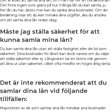
Det är klokt att samla sina lån, om man har fler än två aktiva lån.
Det finns ingen övre gräns på hur många lån du kan samla, ju
fler lån du har, desto mer kan du sänka dina kostnader. Om din
beräkning visar att du kan minska dina utgifter, ska du ansöka
om att samla dina lån redan idag.
Måste jag ställa säkerhet för att
kunna samla mina lån?
Du kan samla dina lån utan att ställa fastighet eller din bil som
säkerhet. Dina kostnader för lånet kan dock variera om du väljer
att ställa säkerhet eller ej. Långivaren tar en större risk genom
att låna ut utan säkerhet, vilket ofta medför en högre årlig ränta.
Det är inte rekommenderat att du
samlar dina lån vid följande
tillfällen:
Majoriteten av de som samlar sina lån minskar sina kostnader