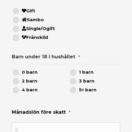
ha
Gift
information
Sambo
om
Single/Ogift
Frånskild
lån
via
Barn under 18 i hushållet
*
e-
0 barn
1 barn
2 barn
3 barn
post,
4 barn
5+ barn
telefon
Månadslön före skatt
*
och
SMS