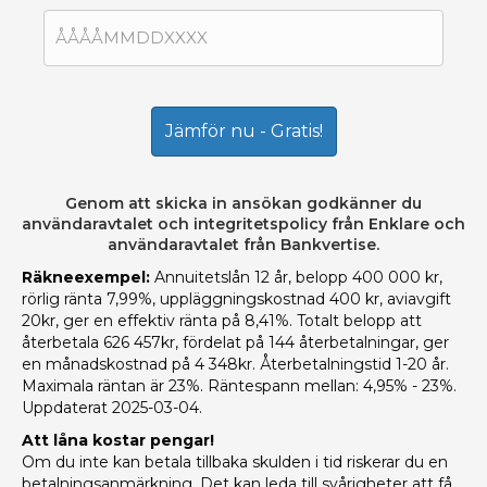
Genom att skicka in ansökan godkänner du
användaravtalet
och
integritetspolicy
från Enklare och
användaravtalet
från Bankvertise.
Räkneexempel:
Annuitetslån 12 år, belopp 400 000 kr,
rörlig ränta 7,99%, uppläggningskostnad 400 kr, aviavgift
20kr, ger en effektiv ränta på 8,41%. Totalt belopp att
återbetala 626 457kr, fördelat på 144 återbetalningar, ger
en månadskostnad på 4 348kr. Återbetalningstid 1-20 år.
Maximala räntan är 23%. Räntespann mellan: 4,95% - 23%.
Uppdaterat 2025-03-04.
Att låna kostar pengar!
Om du inte kan betala tillbaka skulden i tid riskerar du en
betalningsanmärkning. Det kan leda till svårigheter att få