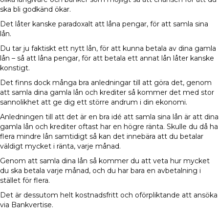
ska bli godkänd ökar.
Det låter kanske paradoxalt att låna pengar, för att samla sina
lån.
Du tar ju faktiskt ett nytt lån, för att kunna betala av dina gamla
lån – så att låna pengar, för att betala ett annat lån låter kanske
konstigt.
Det finns dock många bra anledningar till att göra det, genom
att samla dina gamla lån och krediter så kommer det med stor
sannolikhet att ge dig ett större andrum i din ekonomi.
Anledningen till att det är en bra idé att samla sina lån är att dina
gamla lån och krediter oftast har en högre ränta. Skulle du då ha
flera mindre lån samtidigt så kan det innebära att du betalar
väldigt mycket i ränta, varje månad.
Genom att samla dina lån så kommer du att veta hur mycket
du ska betala varje månad, och du har bara en avbetalning i
stället för flera.
Det är dessutom helt kostnadsfritt och oförpliktande att ansöka
via Bankvertise.