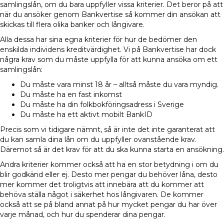
samlingslån, om du bara uppfyller vissa kriterier. Det beror på att
när du ansöker genom Bankvertise så kommer din ansökan att
skickas till flera olika banker och långivare.
Alla dessa har sina egna kriterier för hur de bedömer den
enskilda individens kreditvärdighet. Vi på Bankvertise har dock
några krav som du måste uppfylla för att kunna ansöka om ett
samlingslån:
Du måste vara minst 18 år – alltså måste du vara myndig.
Du måste ha en fast inkomst
Du måste ha din folkbokföringsadress i Sverige
Du måste ha ett aktivt mobilt BankID
Precis som vi tidigare nämnt, så är inte det inte garanterat att
du kan samla dina lån om du uppfyller ovanstående krav.
Däremot så är det krav för att du ska kunna starta en ansökning.
Andra kriterier kommer också att ha en stor betydning i om du
blir godkänd eller ej. Desto mer pengar du behöver låna, desto
mer kommer det troligtvis att innebära att du kommer att
behöva ställa något i säkerhet hos långivaren. De kommer
också att se på bland annat på hur mycket pengar du har över
varje månad, och hur du spenderar dina pengar.