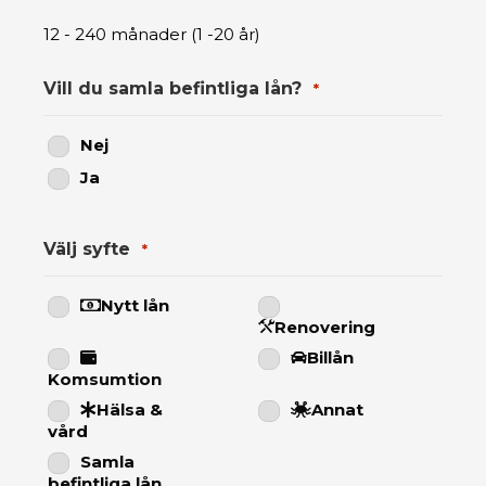
12 - 240 månader (1 -20 år)
Vill du samla befintliga lån?
*
Nej
Ja
Välj syfte
*
Nytt lån
Renovering
Billån
Komsumtion
Hälsa &
Annat
vård
Samla
befintliga lån